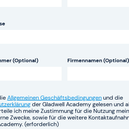
Karriere
se
Allgemeine Geschäft
FAQ
English Website
mmer (Optional)
Firmennamen (Optional)
Währung: EUR (€)
Sprache ändern
die
Allgemeinen Geschäftsbedingungen
und die
tzerklärung
der Gladwell Academy gelesen und ak
erteile ich meine Zustimmung für die Nutzung mein
erne Zwecke, sowie für die weitere Kontaktaufnah
Academy. (erforderlich)