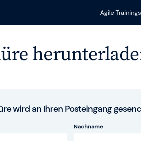
Agile Trainings
üre herunterlad
Sie benötigen wei
Fragen?
urneys
Unser Training & 
hilft Ihnen gerne we
üre wird an Ihren Posteingang gesen
SAFe 6.0
Nachname
Kontakt