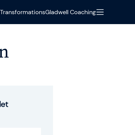
Transformations
Gladwell Coaching
en
tere Informationen oder haben
Development Manager Jonas Weigel
iter.
det