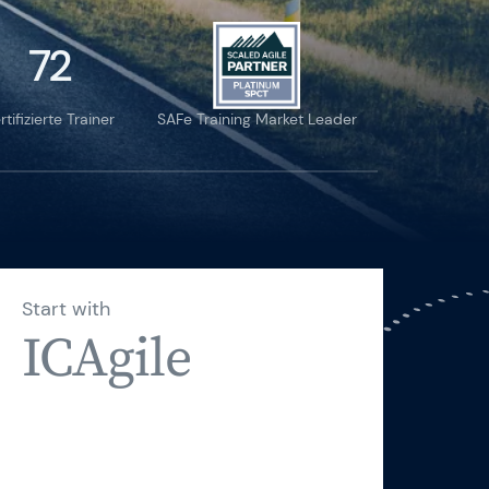
72
sbedingungen
rtifizierte Trainer
SAFe Training Market Leader
Start with
ICAgile