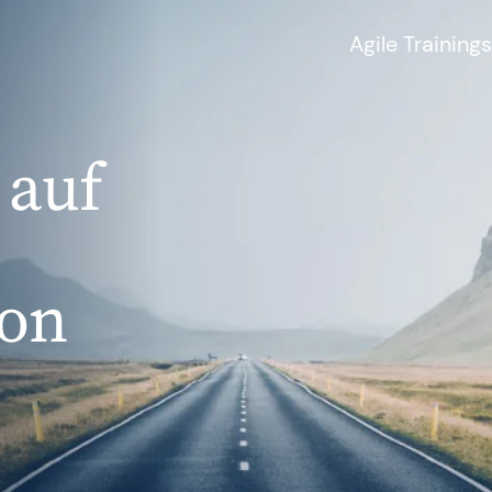
Agile Trainings
auf
Sie benötigen wei
Fragen?
urneys
Unser Training & 
hilft Ihnen gerne we
ion
SAFe 6.0
Kontakt