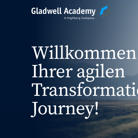
Agile Trainings
Willkommen 
Transformation Jo
Ihrer agilen
Transformat
Gladwell Coaching
Journey!
Trainer & Coaches
Karriere