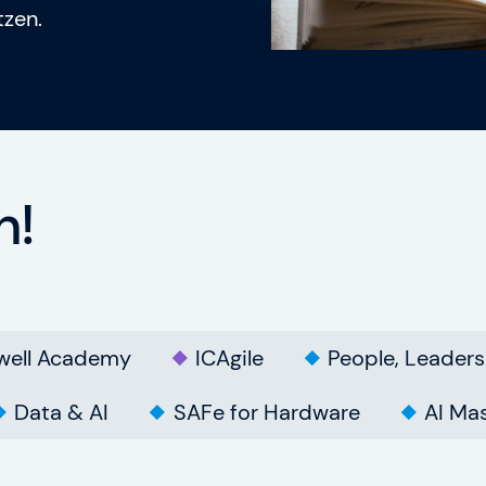
tzen.
n!
well Academy
ICAgile
People, Leaders
Data & AI
SAFe for Hardware
AI Mas