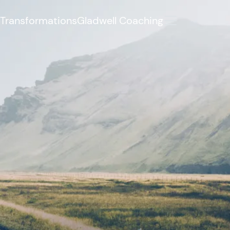
Transformations
Gladwell Coaching
tere Informationen oder haben
Development Manager Jonas Weigel
iter.