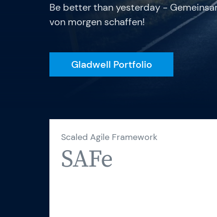
Be better than yesterday - Gemeinsam
Gladwell Academy
von morgen schaffen!
Knowledge Hub
Gladwell Portfolio
Scaled Agile Framework
SAFe