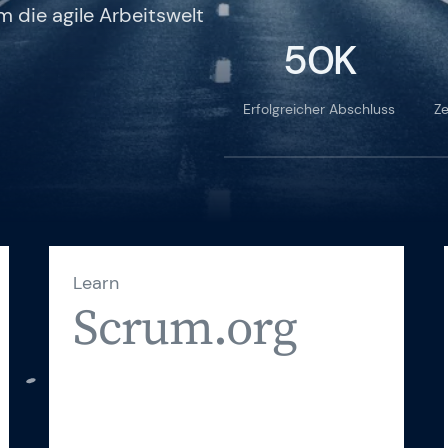
 die agile Arbeitswelt
Karriere
50K
Allgemeine Geschäft
Erfolgreicher Abschluss
Ze
FAQ
English Website
Währung: EUR (€)
Sprache ändern
Learn
Scrum.org