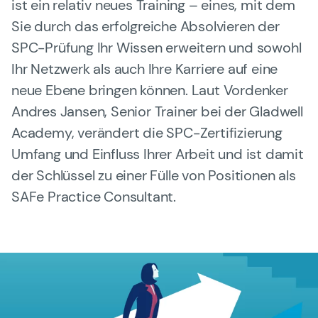
ist ein relativ neues Training – eines, mit dem
Sie durch das erfolgreiche Absolvieren der
SAFe 6.0
SPC-Prüfung Ihr Wissen erweitern und sowohl
Kontakt
Ihr Netzwerk als auch Ihre Karriere auf eine
neue Ebene bringen können. Laut Vordenker
Karriere
Andres Jansen, Senior Trainer bei der Gladwell
Allgemeine Geschäftsbedingungen
Academy, verändert die SPC-Zertifizierung
FAQ
Umfang und Einfluss Ihrer Arbeit und ist damit
der Schlüssel zu einer Fülle von Positionen als
English Website
SAFe Practice Consultant.
Währung: EUR (€)
Sprache ändern
Sie benötigen weitere Informationen oder haben
Fragen?