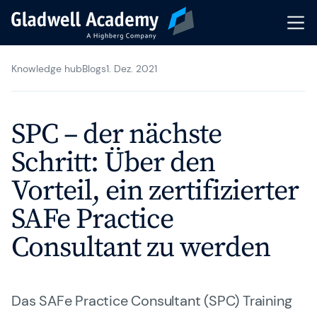
Knowledge hub
Blogs
1. Dez. 2021
Agile Trainings
Transformation Journeys
SPC – der nächste
Gladwell Coaching
Schritt: Über den
Vorteil, ein zertifizierter
Trainer & Coaches
SAFe Practice
Karriere
Consultant zu werden
Gladwell Academy
Knowledge Hub
Das SAFe Practice Consultant (SPC) Training