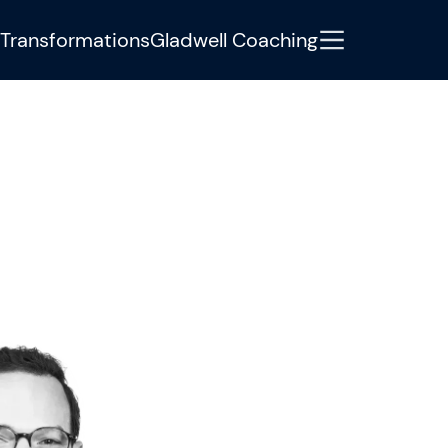
Transformations
Gladwell Coaching
tere Informationen oder haben
Development Manager Jonas Weigel
iter.