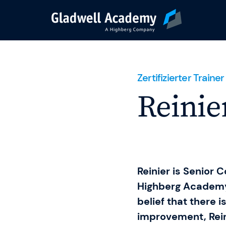
Agile Trainings
Zertifizierter Trainer
Reinie
Transformation Jo
Gladwell Coaching
Reinier is Senior 
Trainer & Coaches
Highberg Academy
belief that there 
Karriere
improvement, Rein