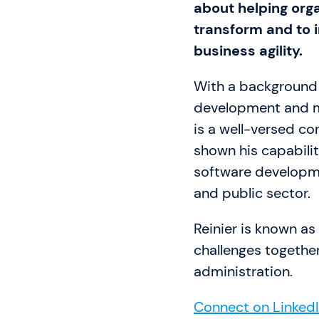
about helping orga
Gladwell Academy
transform and to 
business agility.
Knowledge Hub
With a background 
development and m
is a well-versed co
shown his capabilit
software developme
and public sector.
Reinier is known a
challenges together
administration.
Connect on Linked