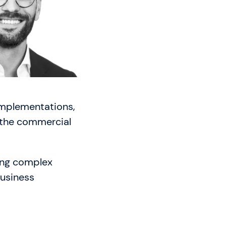
sbedingungen
 implementations,
 the commercial
ing complex
business