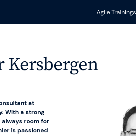
Agile Trainings
Sie benötigen wei
r Kersbergen
Fragen?
urneys
Unser Training & 
hilft Ihnen gerne we
Consultant at
. With a strong
SAFe 6.0
is always room for
ier is passioned
Kontakt