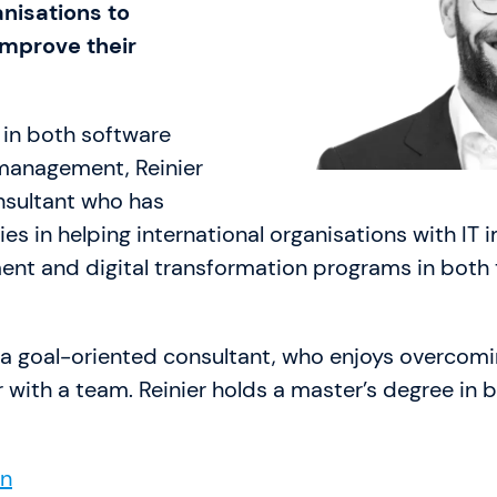
nisations to
improve their
Karriere
Allgemeine Geschäft
in both software
FAQ
anagement, Reinier
English Website
nsultant who has
ies in helping international organisations with IT
Währung: EUR (€)
nt and digital transformation programs in both
Sprache ändern
s a goal-oriented consultant, who enjoys overcom
 with a team. Reinier holds a master’s degree in 
In