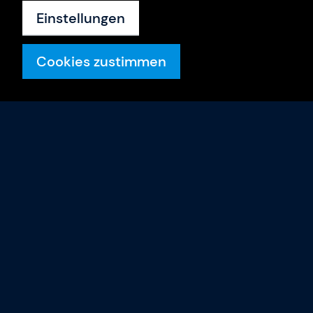
Einstellungen
Cookies zustimmen
Trainings
Trainings-Termine
Trainer & Coaches
Gladwell Academy
FAQ