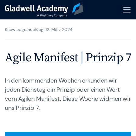
Knowledge hub
Blogs
12. März 2024
Agile Trainings
Transformation Journeys
Agile Manifest | Prinzip 7
Gladwell Coaching
Trainer & Coaches
In den kommenden Wochen erkunden wir
jeden Dienstag ein Prinzip oder einen Wert
Karriere
vom Agilen Manifest. Diese Woche widmen wir
uns Prinzip 7.
Gladwell Academy
Knowledge Hub