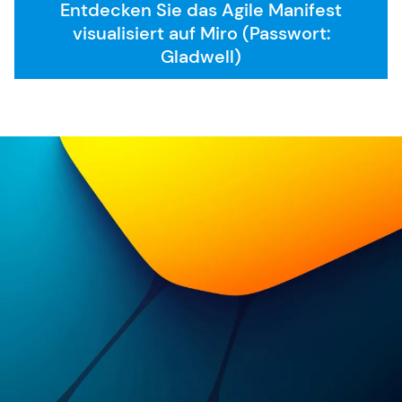
Entdecken Sie das Agile Manifest
visualisiert auf Miro (Passwort:
SAFe 6.0
Gladwell)
Kontakt
Karriere
Allgemeine Geschäftsbedingungen
FAQ
English Website
Währung: EUR (€)
Sprache ändern
Sie benötigen weitere Informationen oder haben
Fragen?