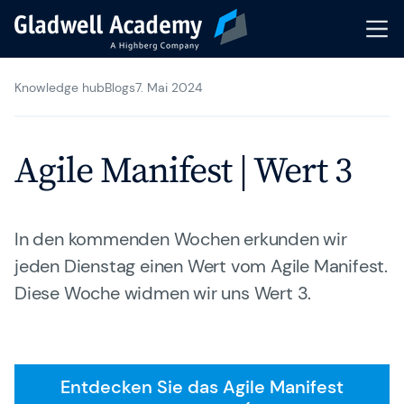
Knowledge hub
Blogs
7. Mai 2024
Agile Trainings
Transformation Journeys
Agile Manifest | Wert 3
Gladwell Coaching
Trainer & Coaches
In den kommenden Wochen erkunden wir
jeden Dienstag einen Wert vom Agile Manifest.
Karriere
Diese Woche widmen wir uns Wert 3.
Gladwell Academy
Knowledge Hub
Entdecken Sie das Agile Manifest