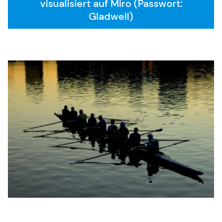
visualisiert auf Miro (Passwort:
Gladwell)
SAFe 6.0
Kontakt
Karriere
Allgemeine Geschäftsbedingungen
FAQ
English Website
Währung: EUR (€)
Sprache ändern
Sie benötigen weitere Informationen oder haben
Fragen?