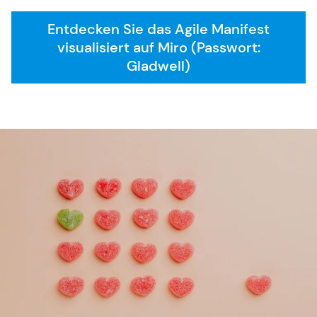
Entdecken Sie das Agile Manifest
SAFe 6.0
visualisiert auf Miro (Passwort:
Gladwell)
Kontakt
Karriere
Allgemeine Geschäftsbedingungen
FAQ
English Website
Währung: EUR (€)
Sprache ändern
Sie benötigen weitere Informationen oder haben
Fragen?