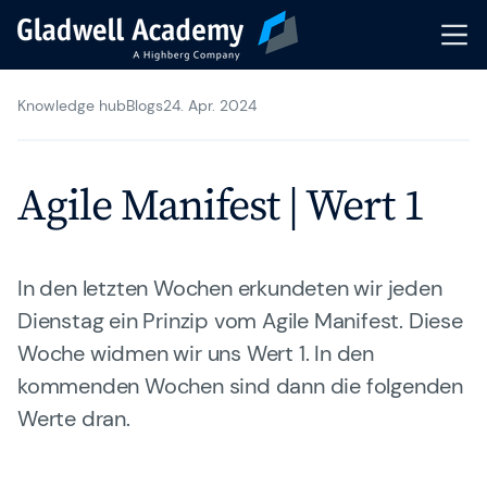
Knowledge hub
Blogs
24. Apr. 2024
Agile Trainings
Transformation Journeys
Agile Manifest | Wert 1
Gladwell Coaching
Trainer & Coaches
In den letzten Wochen erkundeten wir jeden
Dienstag ein Prinzip vom Agile Manifest. Diese
Karriere
Woche widmen wir uns Wert 1. In den
kommenden Wochen sind dann die folgenden
Gladwell Academy
Werte dran.
Knowledge Hub