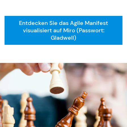
SAFe 6.0
Entdecken Sie das Agile Manifest
Kontakt
visualisiert auf Miro (Passwort:
Gladwell)
Karriere
Allgemeine Geschäftsbedingungen
FAQ
English Website
Währung: EUR (€)
Sprache ändern
Sie benötigen weitere Informationen oder haben
Fragen?