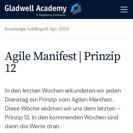
Knowledge hub
Blogs
16. Apr. 2024
Agile Trainings
Transformation Journeys
Agile Manifest | Prinzip
Gladwell Coaching
12
Trainer & Coaches
In den letzten Wochen erkundeten wir jeden
Karriere
Dienstag ein Prinzip vom Agilen Manifest.
Diese Woche widmen wir uns dem letzten –
Gladwell Academy
Prinzip 12. In den kommenden Wochen sind
Knowledge Hub
dann die Werte dran.