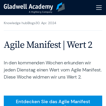
Knowledge hub
Blogs
30. Apr. 2024
Agile Trainings
Transformation Journeys
Agile Manifest | Wert 2
Gladwell Coaching
Trainer & Coaches
In den kommenden Wochen erkunden wir
jeden Dienstag einen Wert vom Agile Manifest.
Karriere
Diese Woche widmen wir uns Wert 2.
Gladwell Academy
Knowledge Hub
Entdecken Sie das Agile Manifest