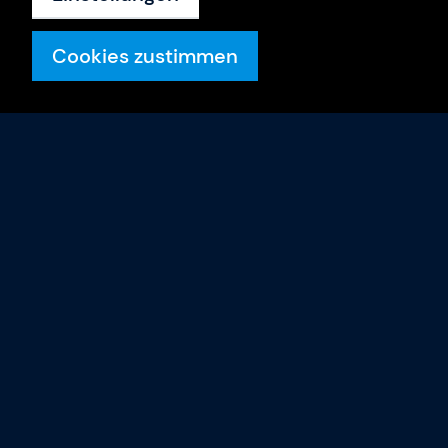
Cookies zustimmen
Trainings
Trainings-Termine
Trainer & Coaches
Gladwell Academy
FAQ
Karriere
Kontakt