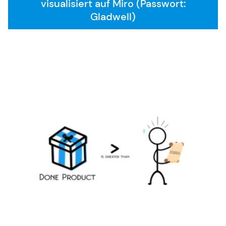
visualisiert auf Miro (Passwort:
Gladwell)
SAFe 6.0
Kontakt
Karriere
Allgemeine Geschäftsbedingungen
FAQ
English Website
Währung: EUR (€)
Sprache ändern
Sie benötigen weitere Informationen oder haben
Fragen?